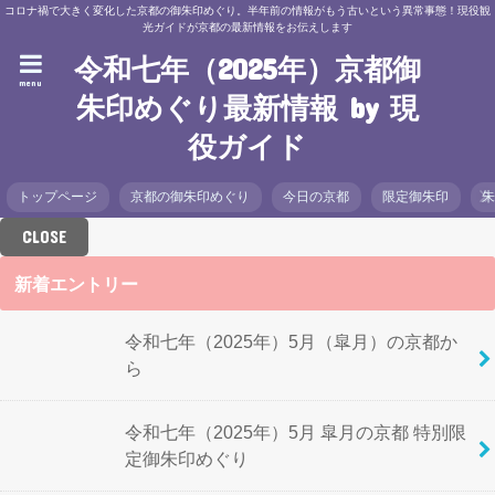
コロナ禍で大きく変化した京都の御朱印めぐり。半年前の情報がもう古いという異常事態！現役観
光ガイドが京都の最新情報をお伝えします
令和七年（2025年）京都御
menu
朱印めぐり最新情報 by 現
役ガイド
トップページ
京都の御朱印めぐり
今日の京都
限定御朱印
CLOSE
新着エントリー
令和七年（2025年）5月（皐月）の京都か
ら
令和七年（2025年）5月 皐月の京都 特別限
定御朱印めぐり