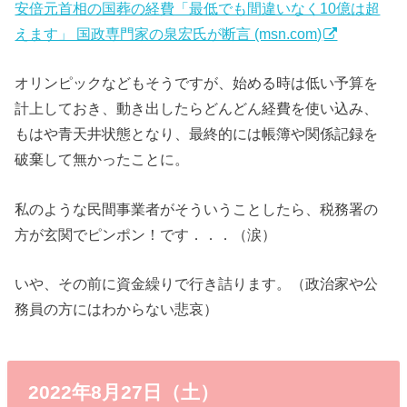
安倍元首相の国葬の経費「最低でも間違いなく10億は超
えます」 国政専門家の泉宏氏が断言 (msn.com)
オリンピックなどもそうですが、始める時は低い予算を
計上しておき、動き出したらどんどん経費を使い込み、
もはや青天井状態となり、最終的には帳簿や関係記録を
破棄して無かったことに。
私のような民間事業者がそういうことしたら、税務署の
方が玄関でピンポン！です．．．（涙）
いや、その前に資金繰りで行き詰ります。（政治家や公
務員の方にはわからない悲哀）
2022年8月27日（土）