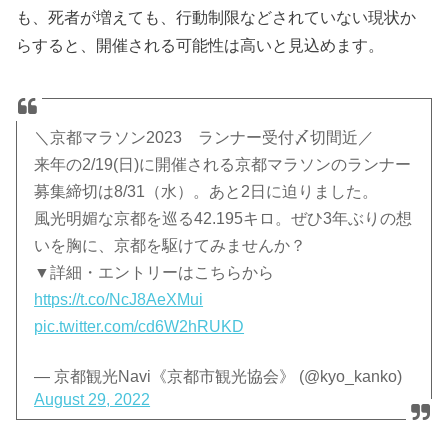
も、死者が増えても、行動制限などされていない現状か
らすると、開催される可能性は高いと見込めます。
＼京都マラソン2023 ランナー受付〆切間近／
来年の2/19(日)に開催される京都マラソンのランナー
募集締切は8/31（水）。あと2日に迫りました。
風光明媚な京都を巡る42.195キロ。ぜひ3年ぶりの想
いを胸に、京都を駆けてみませんか？
▼詳細・エントリーはこちらから
https://t.co/NcJ8AeXMui
pic.twitter.com/cd6W2hRUKD
— 京都観光Navi《京都市観光協会》 (@kyo_kanko)
August 29, 2022