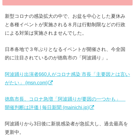
新型コロナの感染拡大の中で、お盆を中心とした夏休み
と各種イベントが実施される８月は行動制限などの行政
による対策は実施されませんでした。
日本各地で３年ぶりとなるイベントが開催され、今全国
的に注目されているのが徳島市の「阿波踊り」。
阿波踊り出演者660人がコロナ感染 市長「主要因とは言い
がたい」 (msn.com)
徳島市長、コロナ急増「阿波踊りが要因の一つかも」
開催判断は評価 | 毎日新聞 (mainichi.jp)
阿波踊りから3日後に新規感染者が急拡大し、過去最高を
更新中。