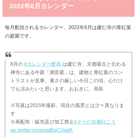
2022年8月カレンダー
毎月配信されるカレンダー、2022年8月は建仁寺の青紅葉
の庭園です。
8月の
#カレンダー配布
は建仁寺。京都最古と伝わる
禅寺にある中庭「潮音庭」は、建物と青紅葉のコン
トラストが見事。暑さの厳しい今日この頃、心だけ
でも涼みたいと思います。おおきに。局長​
※写真は2015年撮影。現在の風景とは少々異なりま
す​
※再配布・販売及び加工禁止​
#そうだ京都行こう
pic.twitter.com/ugdBpCUedA