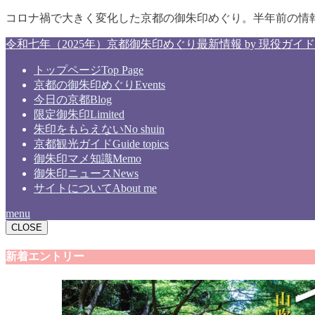
コロナ禍で大きく変化した京都の御朱印めぐり。半年前の情
令和七年（2025年）京都御朱印めぐり最新情報 by 現役ガイド
トップページ
Top Page
京都の御朱印めぐり
Events
今日の京都
Blog
限定御朱印
Limited
朱印をもらえない
No shuin
京都観光ガイド
Guide topics
御朱印マメ知識
Memo
御朱印ニュース
News
サイトについて
About me
menu
CLOSE
新着エントリー