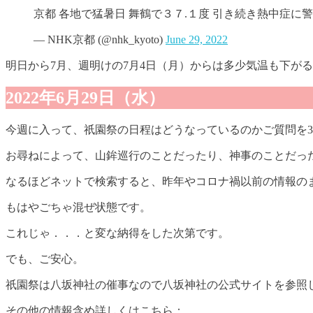
京都 各地で猛暑日 舞鶴で３７.１度 引き続き熱中症に
— NHK京都 (@nhk_kyoto)
June 29, 2022
明日から7月、週明けの7月4日（月）からは多少気温も下が
2022年6月29日（水）
今週に入って、祇園祭の日程はどうなっているのかご質問を
お尋ねによって、山鉾巡行のことだったり、神事のことだっ
なるほどネットで検索すると、昨年やコロナ禍以前の情報の
もはやごちゃ混ぜ状態です。
これじゃ．．．と変な納得をした次第です。
でも、ご安心。
祇園祭は八坂神社の催事なので八坂神社の公式サイトを参照
その他の情報含め詳しくはこちら：