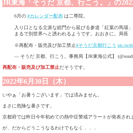
JR東海「そうだ 京都、行こう。」の20
6月の
#カレンダー配布
は二尊院。​
入り口となる立派な総門から延びる参道「紅葉の馬場」
まるで別世界へと誘われるようです。おおきに。局長​
※再配布・販売及び加工禁止​
#そうだ京都行こう
pic.twi
— そうだ 京都、行こう。事務局【JR東海公式】 (@souda_k
再配布・販売及び加工禁止
だそうです。
2022年6月30日（木）
いやぁ「お暑うございます」では済みません。
まさに危険な暑さです。
京都府では昨日今年初めての熱中症警戒アラートが発表され
が、だからどうこうなるわけでもなく．．．