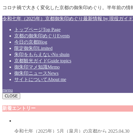
コロナ禍で大きく変化した京都の御朱印めぐり。半年前の情
令和七年（2025年）京都御朱印めぐり最新情報 by 現役ガイド
トップページ
Top Page
京都の御朱印めぐり
Events
今日の京都
Blog
限定御朱印
Limited
朱印をもらえない
No shuin
京都観光ガイド
Guide topics
御朱印マメ知識
Memo
御朱印ニュース
News
サイトについて
About me
menu
CLOSE
新着エントリー
令和七年（2025年）5月（皐月）の京都から
2025.04.30