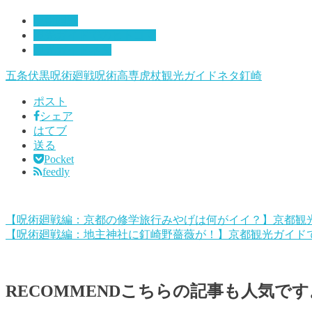
呪術廻戦
観光ガイドでのヒトコマ
観光ガイドネタ
五条
伏黒
呪術廻戦
呪術高専
虎杖
観光ガイドネタ
釘崎
ポスト
シェア
はてブ
送る
Pocket
feedly
【呪術廻戦編：京都の修学旅行みやげは何がイイ？】京都観
【呪術廻戦編：地主神社に釘崎野薔薇が！】京都観光ガイド
RECOMMEND
こちらの記事も人気です