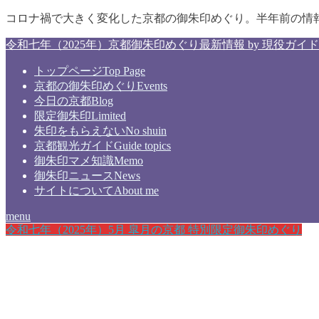
コロナ禍で大きく変化した京都の御朱印めぐり。半年前の情
令和七年（2025年）京都御朱印めぐり最新情報 by 現役ガイド
トップページ
Top Page
京都の御朱印めぐり
Events
今日の京都
Blog
限定御朱印
Limited
朱印をもらえない
No shuin
京都観光ガイド
Guide topics
御朱印マメ知識
Memo
御朱印ニュース
News
サイトについて
About me
menu
令和七年（2025年）5月 皐月の京都 特別限定御朱印めぐり