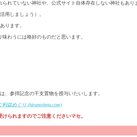
れられていない神社や、公式サイト自体存在しない神社もあり
を活用しましょう）。
もあります。
り味わうには格好のものだと思います。
は、参拝記念の干支置物を授与いたいします。
利益めぐり (hiranojinja.com)
受けられますのでご注意くださいマセ。