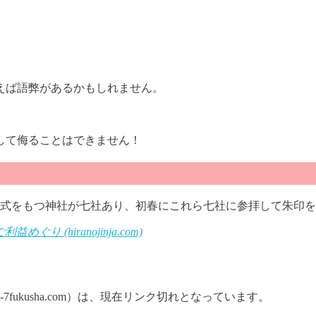
えば語弊があるかもしれません。
決して侮ることはできません！
式をもつ神社が七社あり、初春にこれら七社に参拝して朱印を
利益めぐり (hiranojinja.com)
-7fukusha.com）は、現在リンク切れとなっています。