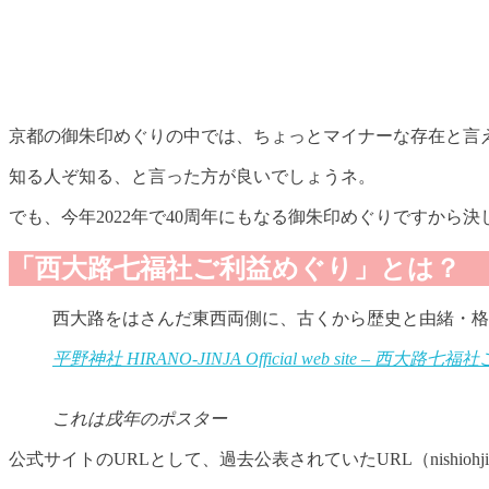
京都の御朱印めぐりの中では、ちょっとマイナーな存在と言
知る人ぞ知る、と言った方が良いでしょうネ。
でも、今年2022年で40周年にもなる御朱印めぐりですから
「西大路七福社ご利益めぐり」とは？
西大路をはさんだ東西両側に、古くから歴史と由緒・格
平野神社 HIRANO-JINJA Official web site – 西大路七福社ご
これは戌年のポスター
公式サイトのURLとして、過去公表されていたURL（nishiohji