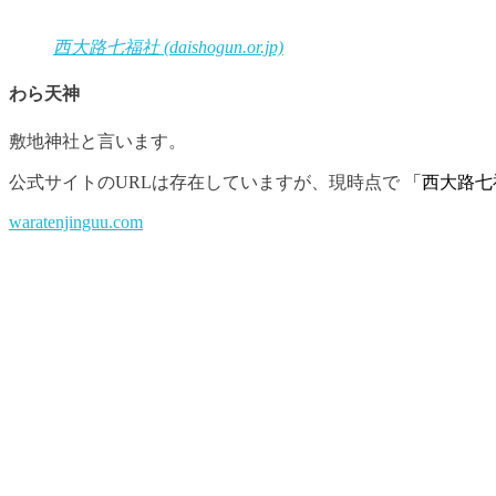
西大路七福社 (daishogun.or.jp)
わら天神
敷地神社と言います。
公式サイトのURLは存在していますが、現時点で
「西大路七
waratenjinguu.com