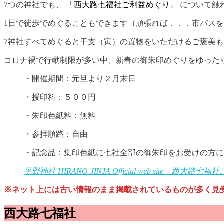
7つの神社でも、
「西大路七福社ご利益めぐり」
について触
1日で徒歩でめぐることもできます（頑張れば．．．市バス
7神社すべてめぐると干支（寅）の置物をいただけるご褒美
コロナ禍で行動制限が多い中、新春の御朱印めぐりをゆった
・開催期間：元旦より２月末日
・授印料：５００円
・朱印色紙料：無料
・参拝順路：自由
・記念品：集印色紙に七社全部の御朱印をお受けの方に
平野神社 HIRANO-JINJA Official web site – 西大路七福社ご
※ネット上には古い情報のまま掲載されているものが多く見
西大路七福社