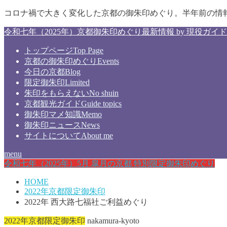
コロナ禍で大きく変化した京都の御朱印めぐり。半年前の情
令和七年（2025年）京都御朱印めぐり最新情報 by 現役ガイド
トップページ
Top Page
京都の御朱印めぐり
Events
今日の京都
Blog
限定御朱印
Limited
朱印をもらえない
No shuin
京都観光ガイド
Guide topics
御朱印マメ知識
Memo
御朱印ニュース
News
サイトについて
About me
menu
令和七年（2025年）5月 皐月の京都 特別限定御朱印めぐり
HOME
2022年京都限定御朱印
2022年 西大路七福社ご利益めぐり
2022年京都限定御朱印
nakamura-kyoto