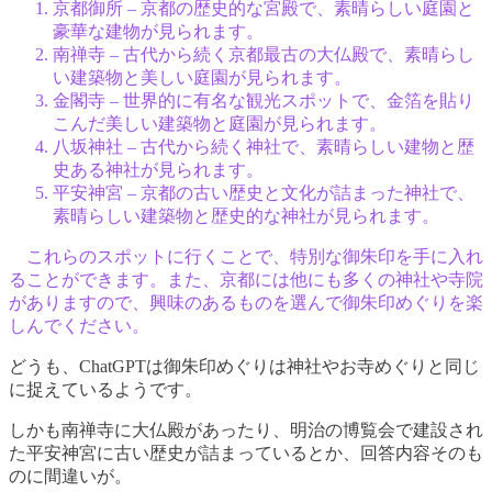
京都御所 – 京都の歴史的な宮殿で、素晴らしい庭園と
豪華な建物が見られます。
南禅寺 – 古代から続く京都最古の大仏殿で、素晴らし
い建築物と美しい庭園が見られます。
金閣寺 – 世界的に有名な観光スポットで、金箔を貼り
こんだ美しい建築物と庭園が見られます。
八坂神社 – 古代から続く神社で、素晴らしい建物と歴
史ある神社が見られます。
平安神宮 – 京都の古い歴史と文化が詰まった神社で、
素晴らしい建築物と歴史的な神社が見られます。
これらのスポットに行くことで、特別な御朱印を手に入れ
ることができます。また、京都には他にも多くの神社や寺院
がありますので、興味のあるものを選んで御朱印めぐりを楽
しんでください。
どうも、ChatGPTは御朱印めぐりは神社やお寺めぐりと同じ
に捉えているようです。
しかも南禅寺に大仏殿があったり、明治の博覧会で建設され
た平安神宮に古い歴史が詰まっているとか、回答内容そのも
のに間違いが。