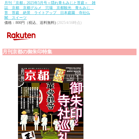
月刊「京都」2025年5月号＜隠れ青もみじと苔庭＞ 雑
誌 京都 京都グルメ 穴場 京都観光 青もみじ
苔 苔庭 絶景 ライトアップ 日本庭園 寺社仏
閣 スイーツ
価格：800円（税込、送料無料)
(2025/4/16時点)
月刊京都の御朱印特集