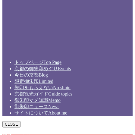
トップページ
Top Page
京都の御朱印めぐり
Events
今日の京都
Blog
限定御朱印
Limited
朱印をもらえない
No shuin
京都観光ガイド
Guide topics
御朱印マメ知識
Memo
御朱印ニュース
News
サイトについて
About me
CLOSE