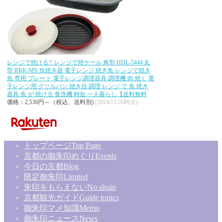
レンジで焼ける!! レンジで焼ケール 角型 HDL-5444 丸
型 RRK-MS 魚焼き器 電子レンジ 焼き魚 レンジで焼き
魚 専用 プレート 電子レンジ調理器具 調理機 肉 焼く 電
子レンジ用 グリルパン 焼き目 調理 レンジ で 魚 焼き
器具 魚 が 焼ける 食洗機 時短 一人暮らし【送料無料
価格：2,536円～（税込、送料別)
(2024/11/20時点)
トップページ
Top Page
京都の御朱印めぐり
Events
今日の京都
Blog
限定御朱印
Limited
朱印をもらえない
No shuin
京都観光ガイド
Guide topics
御朱印マメ知識
Memo
御朱印ニュース
News