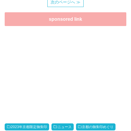
次のページへ ≫
sponsored link
2023年京都限定御朱印
ニュース
京都の御朱印めぐり