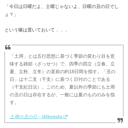
「今日は日曜だよ、土曜じゃないよ、日曜の丑の日でし
ょ？」
という噺は置いておいて．．．
「土用」とは五行思想に基づく季節の変わり目を意
味する雑節（ざっせつ）で、四季の四立（立春、立
夏、立秋、立冬）の直前の約18日間を指す。「丑の
日」は十二支（干支）に基づく日付のことである
（干支紀日法）。このため、夏以外の季節にも土用
の丑の日は存在するが、一般には夏のもののみを指
す。
土用の丑の日 – Wikipedia