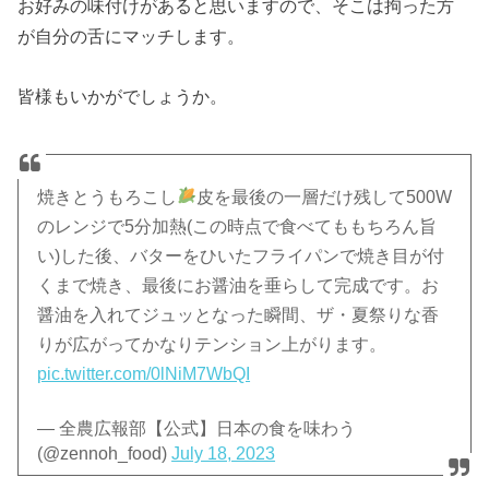
お好みの味付けがあると思いますので、そこは拘った方
が自分の舌にマッチします。
皆様もいかがでしょうか。
焼きとうもろこし
皮を最後の一層だけ残して500W
のレンジで5分加熱(この時点で食べてももちろん旨
い)した後、バターをひいたフライパンで焼き目が付
くまで焼き、最後にお醤油を垂らして完成です。お
醤油を入れてジュッとなった瞬間、ザ・夏祭りな香
りが広がってかなりテンション上がります。
pic.twitter.com/0lNiM7WbQI
— 全農広報部【公式】日本の食を味わう
(@zennoh_food)
July 18, 2023