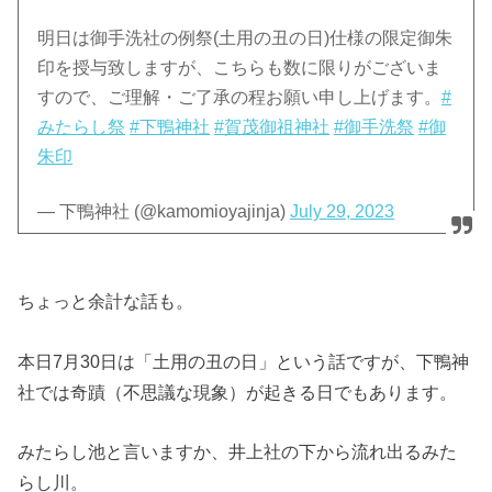
明日は御手洗社の例祭(土用の丑の日)仕様の限定御朱
印を授与致しますが、こちらも数に限りがございま
すので、ご理解・ご了承の程お願い申し上げます。
#
みたらし祭
#下鴨神社
#賀茂御祖神社
#御手洗祭
#御
朱印
— 下鴨神社 (@kamomioyajinja)
July 29, 2023
ちょっと余計な話も。
本日7月30日は「土用の丑の日」という話ですが、下鴨神
社では奇蹟（不思議な現象）が起きる日でもあります。
みたらし池と言いますか、井上社の下から流れ出るみた
らし川。