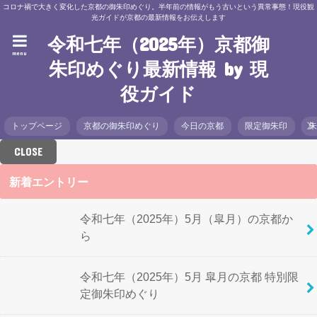
コロナ禍で大きく変化した京都の御朱印めぐり。半年前の情報がもう古いという異常事態！現役観
光ガイドが京都の最新情報をお伝えします
令和七年（2025年）京都御
menu
朱印めぐり最新情報 by 現
役ガイド
トップページ
京都の御朱印めぐり
今日の京都
限定御朱印
CLOSE
新着エントリー
令和七年（2025年）5月（皐月）の京都か
ら
令和七年（2025年）5月 皐月の京都 特別限
定御朱印めぐり