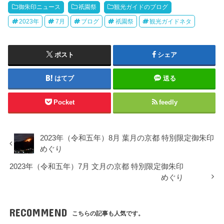
御朱印ニュース
祇園祭
観光ガイドのブログ
2023年
7月
ブログ
祇園祭
観光ガイドネタ
ポスト
シェア
はてブ
送る
Pocket
feedly
2023年（令和五年）8月 葉月の京都 特別限定御朱印
めぐり
2023年（令和五年）7月 文月の京都 特別限定御朱印
めぐり
RECOMMEND
こちらの記事も人気です。