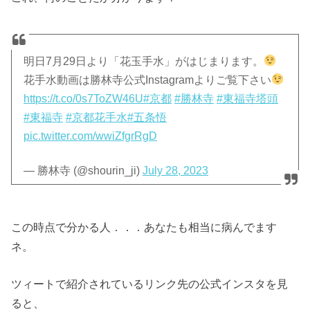
明日7月29日より「花玉手水」がはじまります。
花手水動画は勝林寺公式Instagramよりご覧下さい
https://t.co/0s7ToZW46U
#京都
#勝林寺
#東福寺塔頭
#東福寺
#京都花手水
#五条悟
pic.twitter.com/wwiZfgrRgD
— 勝林寺 (@shourin_ji)
July 28, 2023
この時点で分かる人．．．あなたも相当に病んでます
ネ。
ツィートで紹介されているリンク先の公式インスタを見
ると、