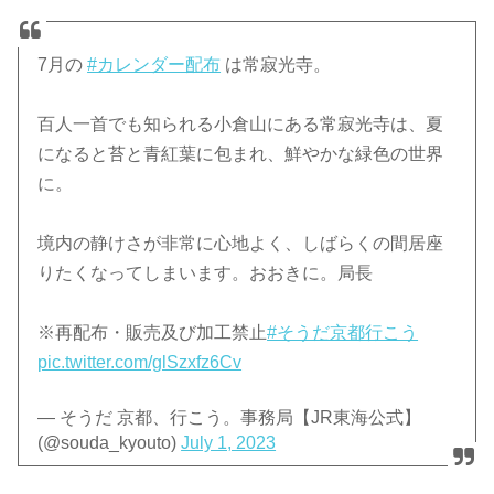
7月の
#カレンダー配布
は常寂光寺。
百人一首でも知られる小倉山にある常寂光寺は、夏
になると苔と青紅葉に包まれ、鮮やかな緑色の世界
に。
境内の静けさが非常に心地よく、しばらくの間居座
りたくなってしまいます。おおきに。局長
※再配布・販売及び加工禁止
#そうだ京都行こう
pic.twitter.com/glSzxfz6Cv
— そうだ 京都、行こう。事務局【JR東海公式】
(@souda_kyouto)
July 1, 2023