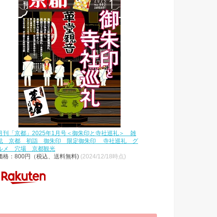
月刊「京都」2025年1月号＜御朱印と寺社巡礼＞ 雑
誌 京都 初詣 御朱印 限定御朱印 寺社巡礼 グ
ルメ 穴場 京都観光
価格：800円（税込、送料無料)
(2024/12/18時点)