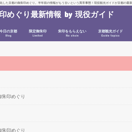
化した京都の御朱印めぐり。半年前の情報がもう古いという異常事態！現役観光ガイドが京都の最
朱印めぐり最新情報 by 現役ガイド
今日の京都
限定御朱印
朱印をもらえない
京都観光ガイド
Blog
Limited
No shuin
Guide topics
定御朱印めぐり
定御朱印めぐり