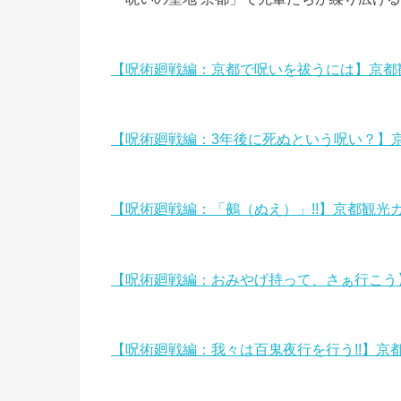
【呪術廻戦編：京都で呪いを祓うには】京都
【呪術廻戦編：3年後に死ぬという呪い？】
【呪術廻戦編：「鵺（ぬえ）」!!】京都観光
【呪術廻戦編：おみやげ持って、さぁ行こう
【呪術廻戦編：我々は百鬼夜行を行う!!】京