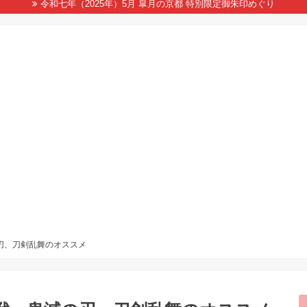
令和七年（2025年）5月 皐月の京都 特別限定御朱印めぐり
の刃、刀剣乱舞のオススメ