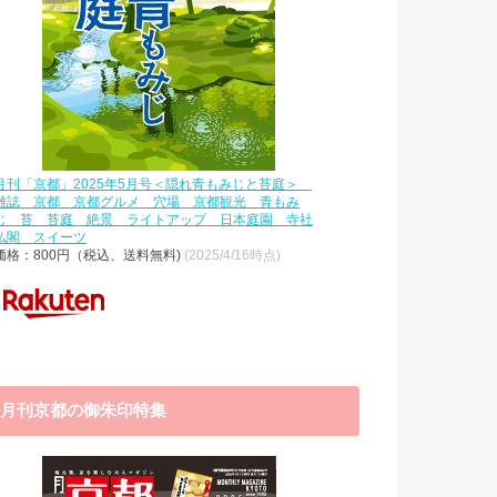
月刊「京都」2025年5月号＜隠れ青もみじと苔庭＞
雑誌 京都 京都グルメ 穴場 京都観光 青もみ
じ 苔 苔庭 絶景 ライトアップ 日本庭園 寺社
仏閣 スイーツ
価格：800円（税込、送料無料)
(2025/4/16時点)
月刊京都の御朱印特集