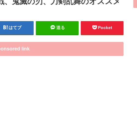
術廻戦、鬼滅の刃、刀剣乱舞のオススメ
はてブ
送る
Pocket
onsored link