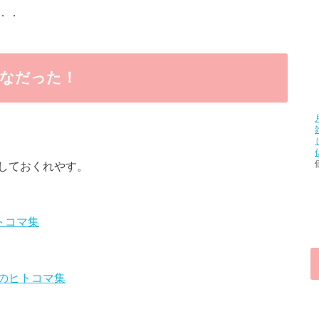
．．
んなだった！
しておくれやす。
トコマ集
のヒトコマ集